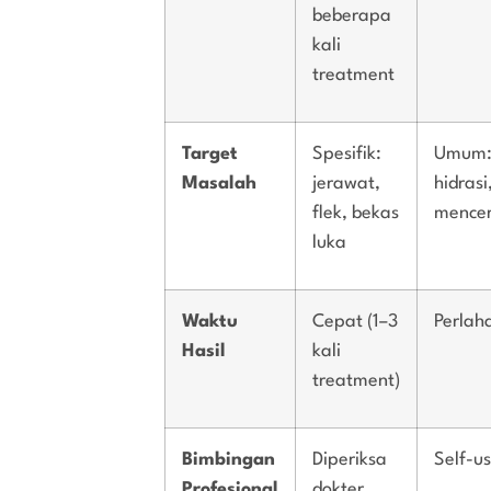
beberapa
kali
treatment
Target
Spesifik:
Umum
Masalah
jerawat,
hidrasi
flek, bekas
mence
luka
Waktu
Cepat (1–3
Perlah
Hasil
kali
treatment)
Bimbingan
Diperiksa
Self-u
Profesional
dokter