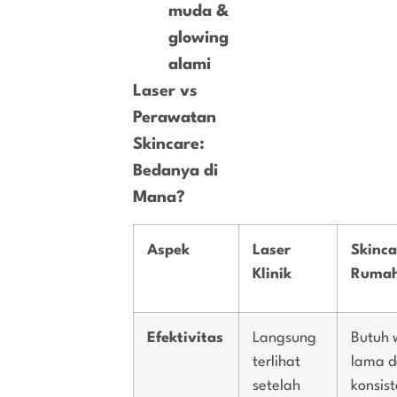
muda &
glowing
alami
Laser vs
Perawatan
Skincare:
Bedanya di
Mana?
Aspek
Laser
Skinca
Klinik
Ruma
Efektivitas
Langsung
Butuh 
terlihat
lama 
setelah
konsis