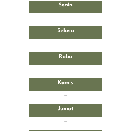
Senin
–
Selasa
–
Rabu
–
Kamis
–
Jumat
–