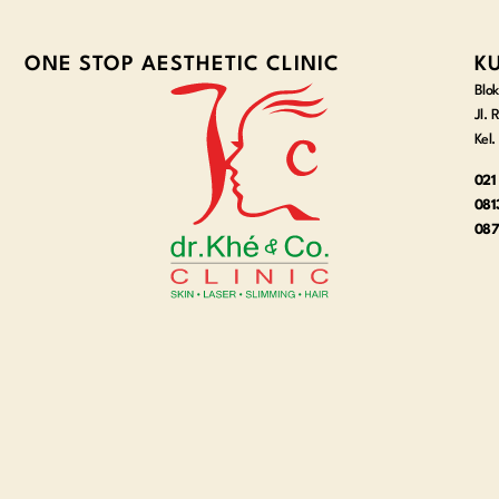
ONE STOP AESTHETIC CLINIC
K
Blok
Jl.
Kel
021
081
087