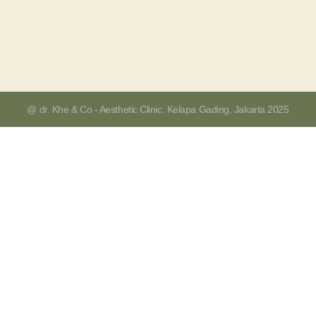
@ dr. Khe & Co - Aesthetic Clinic. Kelapa Gading, Jakarta 2025