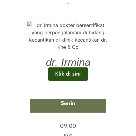
–
dr. Irmina
Klik di sini
Senin
09.00
s/d