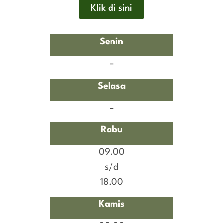
Klik di sini
Senin
–
Selasa
–
Rabu
09.00
s/d
18.00
Kamis