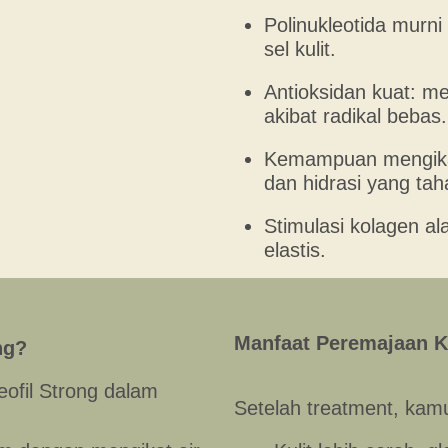
Polinukleotida murn
sel kulit.
Antioksidan kuat: me
akibat radikal bebas.
Kemampuan mengikat
dan hidrasi yang tah
Stimulasi kolagen al
elastis.
Manfaat Peremajaan Ku
ng?
eofil Strong dalam
Setelah treatment, kam