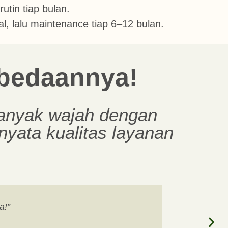
utin tiap bulan.
l, lalu maintenance tiap 6–12 bulan.
bedaannya!
banyak wajah dengan
nyata kualitas layanan
a!”
“Tekstur kul