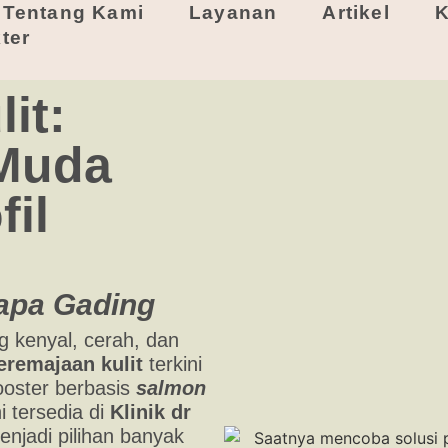
Tentang Kami
Layanan
Artikel
K
ter
it:
 Muda
il
lapa Gading
g kenyal, cerah, dan
eremajaan kulit
terkini
booster berbasis
salmon
i tersedia di
Klinik dr
enjadi pilihan banyak