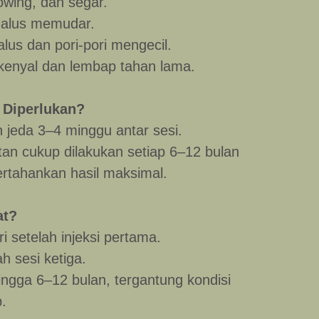
lowing, dan segar.
halus memudar.
halus dan pori-pori mengecil.
 kenyal dan lembap tahan lama.
 Diperlukan?
an jeda 3–4 minggu antar sesi.
tan cukup dilakukan setiap 6–12 bulan
rtahankan hasil maksimal.
at?
i setelah injeksi pertama.
ah sesi ketiga.
ingga 6–12 bulan, tergantung kondisi
p.