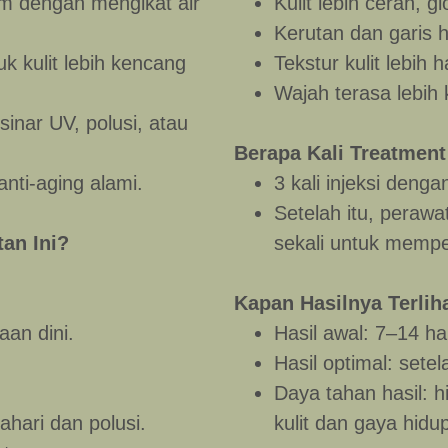
m dengan mengikat air
Kulit lebih cerah, g
Kerutan dan garis 
k kulit lebih kencang
Tekstur kulit lebih 
Wajah terasa lebih
sinar UV, polusi, atau
Berapa Kali Treatment
nti-aging alami.
3 kali injeksi deng
Setelah itu, perawa
an Ini?
sekali untuk mempe
Kapan Hasilnya Terlih
an dini.
Hasil awal: 7–14 har
Hasil optimal: setel
Daya tahan hasil: h
ahari dan polusi.
kulit dan gaya hidu