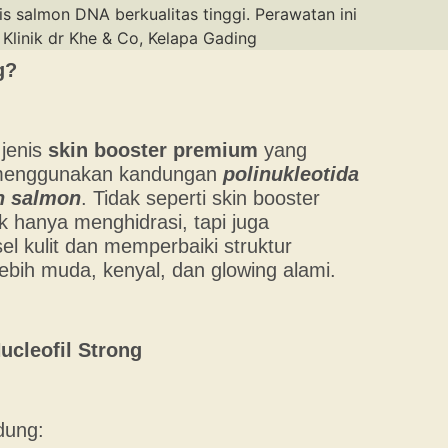
g?
jenis
skin booster premium
yang
t menggunakan kandungan
polinukleotida
n salmon
. Tidak seperti skin booster
ak hanya menghidrasi, tapi juga
l kulit dan memperbaiki struktur
 lebih muda, kenyal, dan glowing alami.
cleofil Strong
dung: