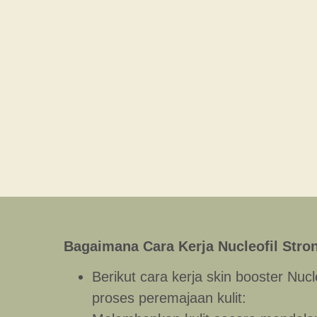
Bagaimana Cara Kerja Nucleofil Stro
Berikut cara kerja skin booster Nucl
proses peremajaan kulit: