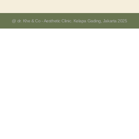
@ dr. Khe & Co - Aesthetic Clinic. Kelapa Gading, Jakarta 2025