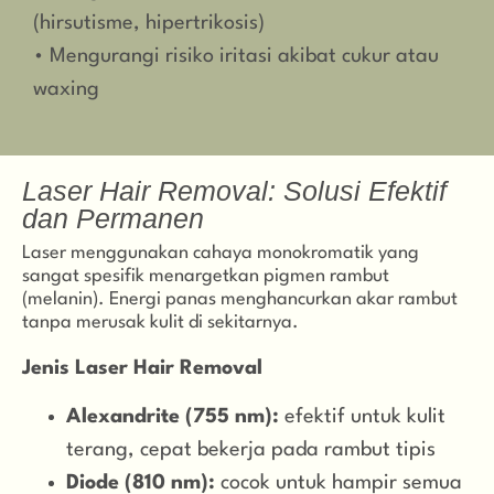
(hirsutisme, hipertrikosis)
• Mengurangi risiko iritasi akibat cukur atau
waxing
Laser Hair Removal: Solusi Efektif
dan Permanen
Laser menggunakan cahaya monokromatik yang
sangat spesifik menargetkan pigmen rambut
(melanin). Energi panas menghancurkan akar rambut
tanpa merusak kulit di sekitarnya.
Jenis Laser Hair Removal
Alexandrite (755 nm):
efektif untuk kulit
terang, cepat bekerja pada rambut tipis
Diode (810 nm):
cocok untuk hampir semua