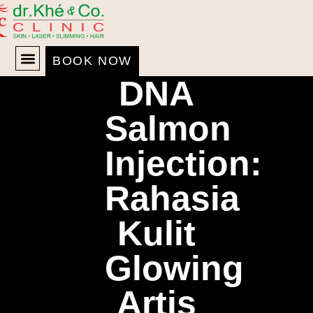
BOOK NOW
DNA
TENTANG KAMI
JADWAL DOKTER
Salmon
Injection:
Rahasia
Kulit
Glowing
Artis